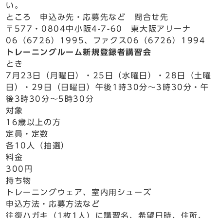
い。
ところ 申込み先・応募先など 問合せ先
〒577・0804中小阪4-7-60 東大阪アリーナ
06（6726）1995、ファクス06（6726）1994
トレーニングルーム新規登録者講習会
とき
7月23日（月曜日）・25日（水曜日）・28日（土曜
日）・29日（日曜日）午後1時30分～3時30分・午
後3時30分～5時30分
対象
16歳以上の方
定員・定数
各10人（抽選）
料金
300円
持ち物
トレーニングウェア、室内用シューズ
申込方法・応募方法など
往復ハガキ（1枚1人）に講習名、希望日時、住所、