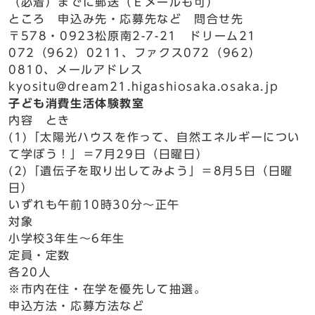
（必着）までに郵送（Ｅメールも可）
ところ 申込み先・応募先など 問合せ先
〒578・0923松原南2-7-21 ドリーム21
072（962）0211、ファクス072（962）
0810、メールアドレス
kyositu@dream21.higashiosaka.osaka.jp
子ども消費生活体験教室
内容 とき
(1)「太陽光ハウスを作って、自然エネルギーについ
て学ぼう！」＝7月29日（日曜日）
(2)「遺伝子を取り出してみよう」＝8月5日（日曜
日）
いずれも午前10時30分～正午
対象
小学校3年生～6年生
定員・定数
各20人
※市内在住・在学を優先して抽選。
申込方法・応募方法など