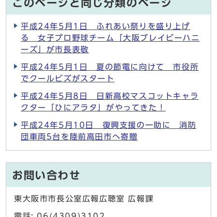
このページと同じ分類のページ
平成24年5月1日 ふれあい祭りを盛り上げ
る 女子プロ野球チーム「大阪ブレイビーハニ
ーズ」が市長表敬
平成24年5月1日 夏の節電に向けて 市役所
でクールビズがスタート
平成24年5月8日 日新高校マスコットキャラ
クター「ひにアラタ」がやってきた！
平成24年5月10日 復興支援の一助に 消防
団車両5台を陸前高田市へ寄贈
お問い合わせ
東大阪市市長公室広報広聴室 広報課
電話: 06(4309)3102