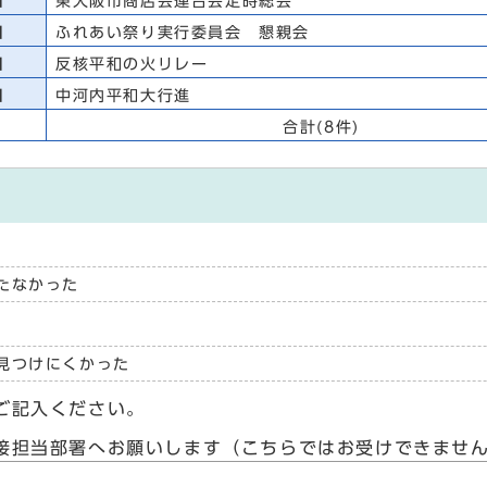
日
東大阪市商店会連合会定時総会
日
ふれあい祭り実行委員会 懇親会
日
反核平和の火リレー
日
中河内平和大行進
合計(8件)
たなかった
見つけにくかった
ご記入ください。
接担当部署へお願いします（こちらではお受けできませ