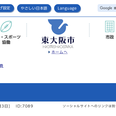
げ設定
やさしい日本語
Language
・スポーツ
市政
協働
ホームへ
費
月3日]
ID:7089
ソーシャルサイトへのリンクは別