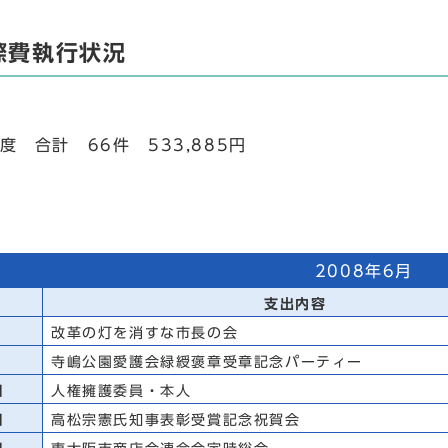
際費執行状況
度 合計 66件 533,885円
2008年6月
支出内容
改革の灯を消すな市長の会
寺嶋公園愛護会緑綬褒章受章記念パーティー
日
人権擁護委員・本人
日
高松宗憲氏知事表彰受賞記念祝賀会