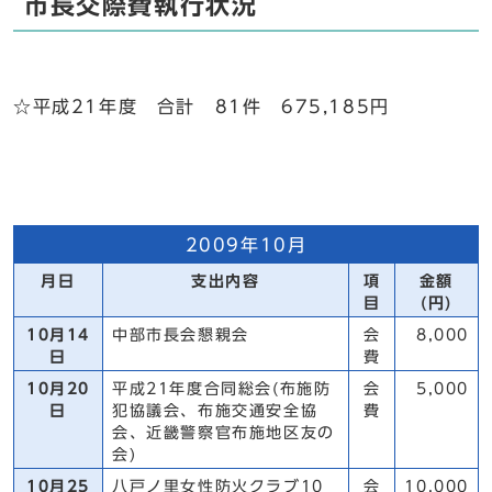
市長交際費執行状況
☆平成21年度 合計 81件 675,185円
2009年10月
月日
支出内容
項
金額
目
(円)
10月14
中部市長会懇親会
会
8,000
日
費
10月20
平成21年度合同総会(布施防
会
5,000
日
犯協議会、布施交通安全協
費
会、近畿警察官布施地区友の
会)
10月25
八戸ノ里女性防火クラブ10
会
10,000