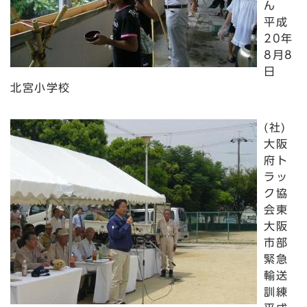
ん
平成
20年
8月8
日
北宮小学校
(社)
大阪
府ト
ラッ
ク協
会東
大阪
市部
緊急
輸送
訓練