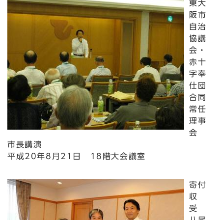
東大
阪市
自治
協議
会・
赤十
字奉
仕団
合同
常任
理事
会
市長講演
平成20年8月21日 18階大会議室
寄付
収
受