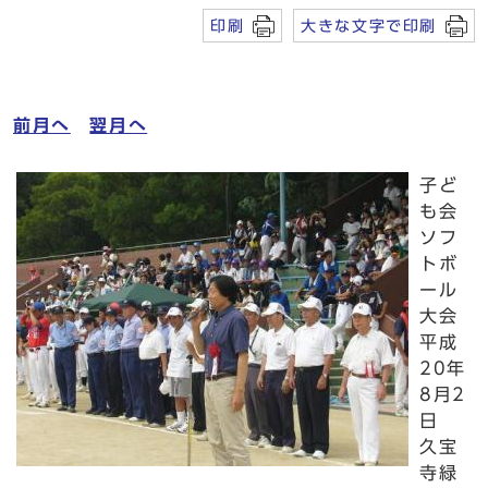
印刷
大きな文字で印刷
前月へ
翌月へ
子ど
も会
ソフ
トボ
ール
大会
平成
20年
8月2
日
久宝
寺緑