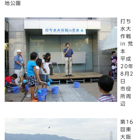
地公園
打ち
水大
作戦
in 荒
本
平成
20年
8月2
日
市役
所周
辺
第16
回東
大阪