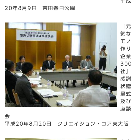
平成
20年8月9日 吉田春日公園
「元
気な
モノ
作り
企業
300
社」
感謝
状贈
呈式
及び
座談
会
平成20年8月20日 クリエイション・コア東大阪