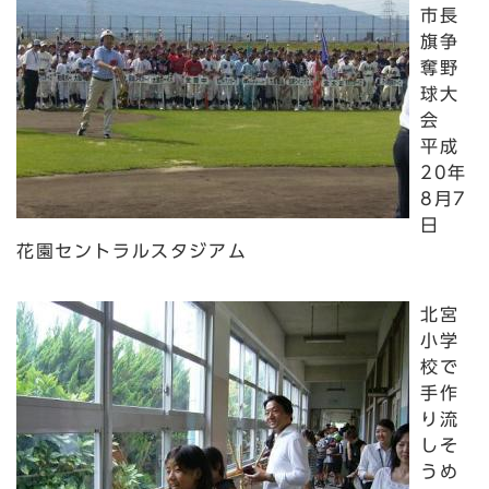
市長
旗争
奪野
球大
会
平成
20年
8月7
日
花園セントラルスタジアム
北宮
小学
校で
手作
り流
しそ
うめ