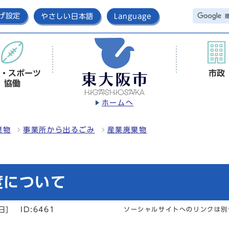
げ設定
やさしい日本語
Language
・スポーツ
市政
協働
ホームへ
棄物
事業所から出るごみ
産業廃棄物
度について
日]
ID:6461
ソーシャルサイトへのリンクは別