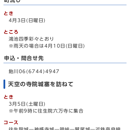
町流し
とき
4月3日(日曜日)
ところ
鴻池四季彩々とおり
※雨天の場合は4月10日(日曜日)
申込・問合せ先
飴川06(6744)4947
天空の寺院城塞を訪ねて
とき
3月5日(土曜日)
※午前9時に往生院六万寺に集合
コース
往生院城―神感寺城―暗峠―鷲尾城―近鉄奈良線