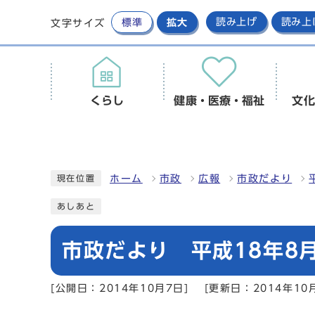
標準
拡大
読み上げ
読み上
文字サイズ
くらし
健康・医療・福祉
文化
ホーム
市政
広報
市政だより
現在位置
あしあと
市政だより 平成18年8月
[公開日：2014年10月7日]
[更新日：2014年10