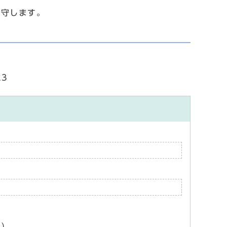
守します。
23
ん）。