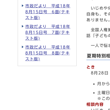
市政だより 平成18年
いじめや体
8月15日号 6面(テキ
自身も、そ
スト版)
ありません
市政だより 平成18年
全国人権擁
8月15日号 7面(テキ
話「子ども
スト版)
一人で悩ま
市政だより 平成18年
8月15日号 8面(テキ
夏期特別
スト版)
とき
8月28
月から
土曜日
※この
相談内容