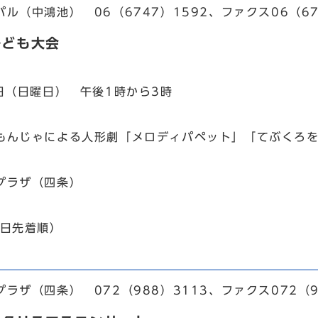
（中鴻池） 06（6747）1592、ファクス06（67
子ども大会
6日（日曜日） 午後1時から3時
んじゃによる人形劇「メロディパペット」「てぶくろを
プラザ（四条）
当日先着順）
ザ（四条） 072（988）3113、ファクス072（9