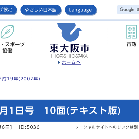
げ設定
やさしい日本語
Language
・スポーツ
市政
協働
ホームへ
平成19年(2007年)
月1日号 10面(テキスト版)
月6日]
ID:5036
ソーシャルサイトへのリンクは別