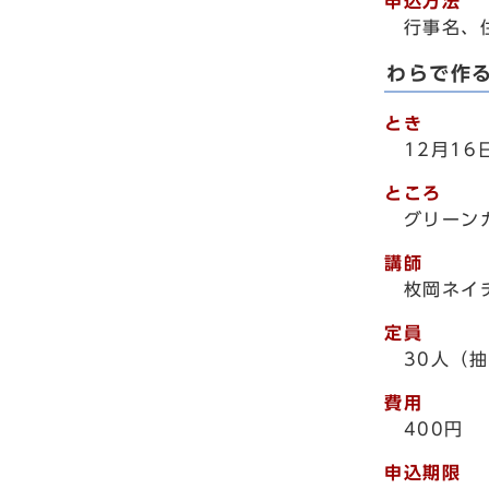
申込方法
行事名、
わらで作
とき
12月1
ところ
グリーン
講師
枚岡ネイ
定員
30人（
費用
400円
申込期限