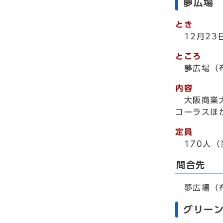
夢広場
とき
12月2
ところ
夢広場（
内容
大阪商業
コーラスほ
定員
170人
問合先
夢広場（布
グリー