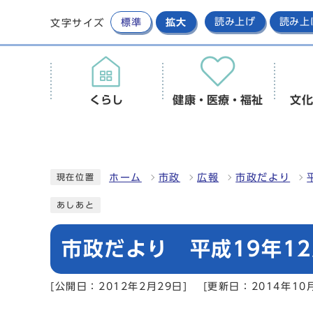
標準
拡大
読み上げ
読み上
文字サイズ
くらし
健康・医療・福祉
文化
ホーム
市政
広報
市政だより
現在位置
あしあと
市政だより 平成19年12
[公開日：2012年2月29日]
[更新日：2014年10