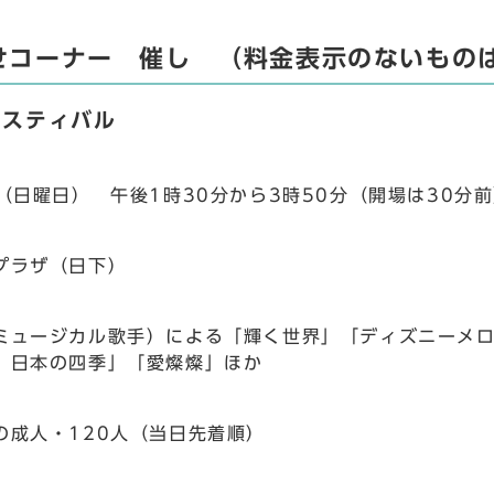
せコーナー 催し （料金表示のないもの
ェスティバル
日（日曜日） 午後1時30分から3時50分（開場は30分
プラザ（日下）
ミュージカル歌手）による「輝く世界」「ディズニーメ
 日本の四季」「愛燦燦」ほか
の成人・120人（当日先着順）