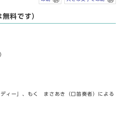
は無料です）
前）
ロディー」、もく まさあき（口笛奏者）による