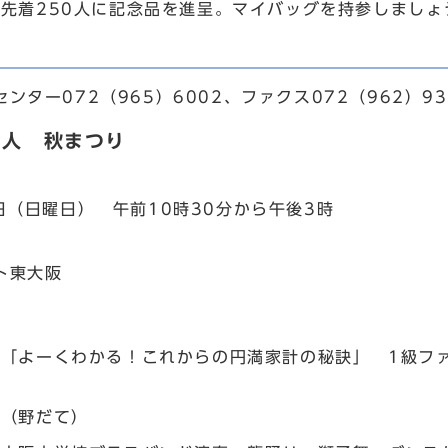
先着250人に記念品を進呈。マイバッグを持参しましょ
ター072（965）6002、ファクス072（962）93
ー人 秋まつり
1日（日曜日） 午前10時30分から午後3時
ト東大阪
＝「よーくわかる！これからの円満家計の秘訣」 1級フ
席（野だて）