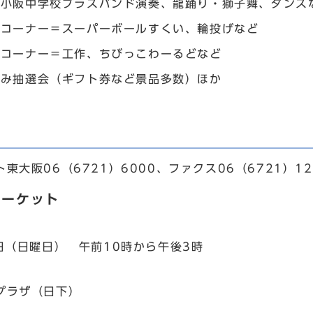
＝小阪中学校ブラスバンド演奏、龍踊り・獅子舞、ダンス
のコーナー＝スーパーボールすくい、輪投げなど
りコーナー＝工作、ちびっこわーるどなど
しみ抽選会（ギフト券など景品多数）ほか
大阪06（6721）6000、ファクス06（6721）12
マーケット
4日（日曜日） 午前10時から午後3時
プラザ（日下）