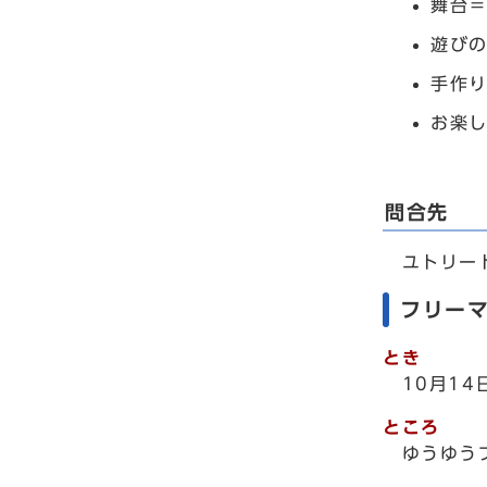
舞台
遊び
手作
お楽
問合先
ユトリート東
フリー
とき
10月1
ところ
ゆうゆう