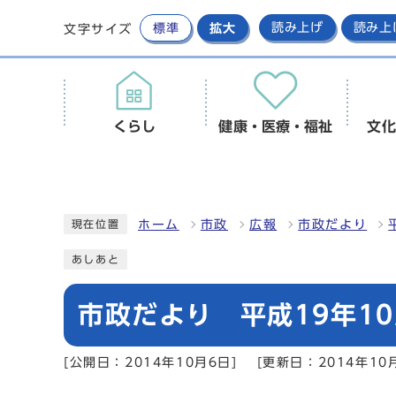
標準
拡大
読み上げ
読み上
文字サイズ
くらし
健康・医療・福祉
文化
ホーム
市政
広報
市政だより
現在位置
あしあと
市政だより 平成19年10
[公開日：2014年10月6日]
[更新日：2014年10