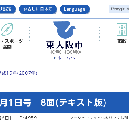
げ設定
やさしい日本語
Language
・スポーツ
市政
協働
ホームへ
平成19年(2007年)
月1日号 8面(テキスト版)
月6日]
ID:4959
ソーシャルサイトへのリンクは別