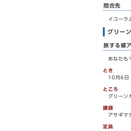
問合先
イコーラム（
グリー
旅する蝶
あなたもマ
とき
10月6
ところ
グリーン
講師
アサギマ
定員