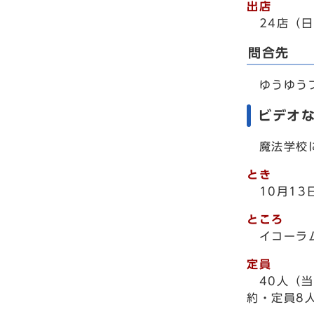
出店
24店（
問合先
ゆうゆうプラ
ビデオな
魔法学校に
とき
10月1
ところ
イコーラ
定員
40人（
約・定員8