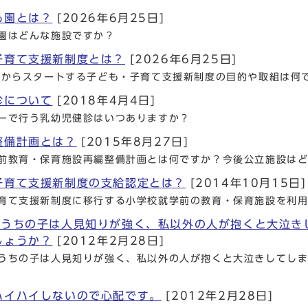
も園とは？
[2026年6月25日]
園はどんな施設ですか？
子育て支援新制度とは？
[2026年6月25日]
度からスタートする子ども・子育て支援新制度の目的や取組は何
診について
[2018年4月4日]
ーで行う乳幼児健診はいつありますか？
整備計画とは？
[2015年8月27日]
前教育・保育施設再編整備計画とは何ですか？今後公立施設は
子育て支援新制度の支給認定とは？
[2014年10月15日]
育て支援新制度に移行する小学校就学前の教育・保育施設を利
るうちの子は人見知りが強く、私以外の人が抱くと大泣き
しょうか？
[2012年2月28日]
うちの子は人見知りが強く、私以外の人が抱くと大泣きしてし
ハイハイしないので心配です。
[2012年2月28日]