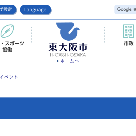
げ設定
Language
・スポーツ
市政
協働
ホームへ
イベント