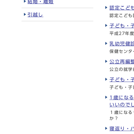
結婚・離婚
認定こど
引越し
認定こども
子ども・
平成27年
乳幼児健
保健センタ
公立再編
公立の就学
子ども・
子ども・子
1歳にな
いいので
１歳になる
か？
寝返り・