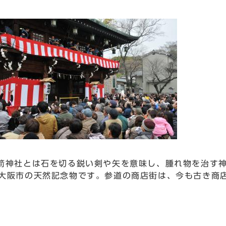
箭神社とは石を切る鋭い剣や矢を意味し、腫れ物を治す
東大阪市の天然記念物です。参道の商店街は、今も古き商