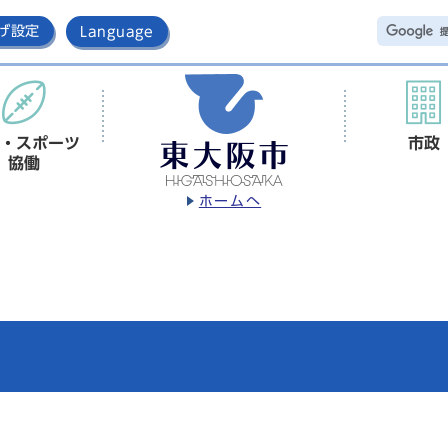
げ設定
Language
・スポーツ
市政
協働
ホームへ