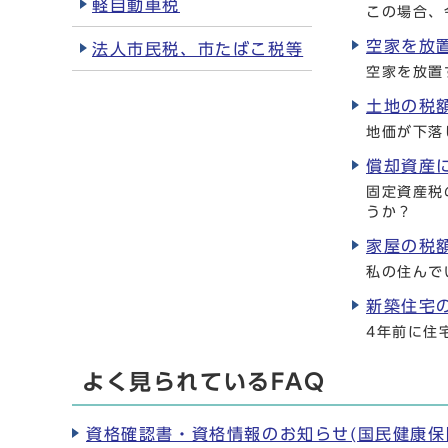
軽自動車税
この場合、
空家を放
法人市民税、市たばこ税等
空家を放置
土地の税
地価が下落
償却資産
固定資産税
うか？
家屋の税
私の住んで
新築住宅
4年前に住
よく見られているFAQ
資格確認書・資格情報のお知らせ(国民健康保