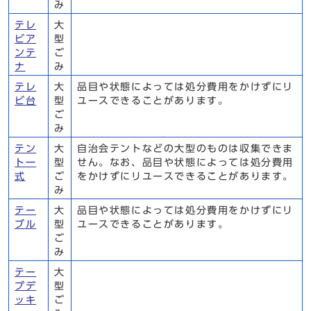
み
テレ
大
ビア
型
ンテ
ご
ナ
み
テレ
大
品目や状態によっては処分費用をかけずにリ
ビ台
型
ユースできることがあります。
ご
み
テン
大
自治会テントなどの大型のものは収集できま
ト一
型
せん。なお、品目や状態によっては処分費用
式
ご
をかけずにリユースできることがあります。
み
テー
大
品目や状態によっては処分費用をかけずにリ
ブル
型
ユースできることがあります。
ご
み
テー
大
プデ
型
ッキ
ご