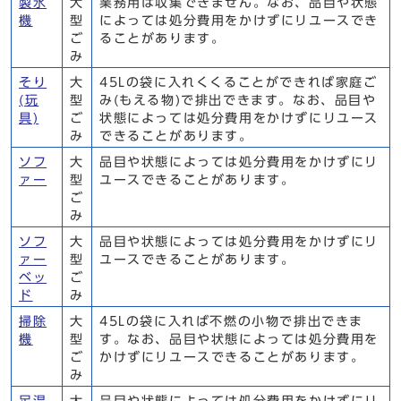
製氷
大
業務用は収集できません。なお、品目や状態
機
型
によっては処分費用をかけずにリユースでき
ご
ることがあります。
み
そり
大
45Lの袋に入れくくることができれば家庭ご
(玩
型
み(もえる物)で排出できます。なお、品目や
具)
ご
状態によっては処分費用をかけずにリユース
み
できることがあります。
ソフ
大
品目や状態によっては処分費用をかけずにリ
ァー
型
ユースできることがあります。
ご
み
ソフ
大
品目や状態によっては処分費用をかけずにリ
ァー
型
ユースできることがあります。
ベッ
ご
ド
み
掃除
大
45Lの袋に入れば不燃の小物で排出できま
機
型
す。なお、品目や状態によっては処分費用を
ご
かけずにリユースできることがあります。
み