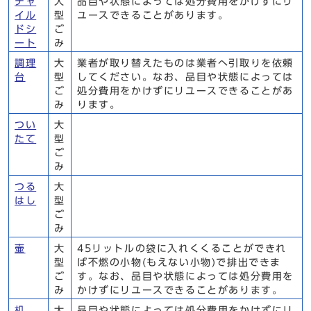
チャ
大
品目や状態によっては処分費用をかけずにリ
イル
型
ユースできることがあります。
ドシ
ご
ート
み
調理
大
業者が取り替えたものは業者へ引取りを依頼
台
型
してください。なお、品目や状態によっては
ご
処分費用をかけずにリユースできることがあ
み
ります。
つい
大
たて
型
ご
み
つる
大
はし
型
ご
み
壷
大
45リットルの袋に入れくくることができれ
型
ば不燃の小物(もえない小物)で排出できま
ご
す。なお、品目や状態によっては処分費用を
み
かけずにリユースできることがあります。
机
大
品目や状態によっては処分費用をかけずにリ