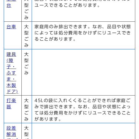
台
型
ユースできることがあります。
ご
み
台車
大
家庭用のみ排出できます。なお、品目や状態
型
によっては処分費用をかけずにリユースでき
ご
ることがあります。
み
建具
大
(障
型
子・
ご
ふす
み
ま・
木製
ドア)
打楽
大
45Lの袋に入れくくることができれば家庭ご
器
型
みで排出できます。なお、品目や状態によっ
ご
ては処分費用をかけずにリユースできること
み
があります。
段差
大
解消
型