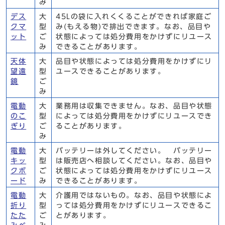
み
デス
大
45Lの袋に入れくくることができれば家庭ご
クマ
型
み(もえる物)で排出できます。なお、品目や
ット
ご
状態によっては処分費用をかけずにリユース
み
できることがあります。
天体
大
品目や状態によっては処分費用をかけずにリ
望遠
型
ユースできることがあります。
鏡
ご
み
電動
大
業務用は収集できません。なお、品目や状態
のこ
型
によっては処分費用をかけずにリユースでき
ぎり
ご
ることがあります。
み
電動
大
バッテリーは外してください。 バッテリー
キッ
型
は販売店へ相談してください。なお、品目や
クボ
ご
状態によっては処分費用をかけずにリユース
ード
み
できることがあります。
電動
大
介護用ではないもの。なお、品目や状態によ
折り
型
っては処分費用をかけずにリユースできるこ
たた
ご
とがあります。