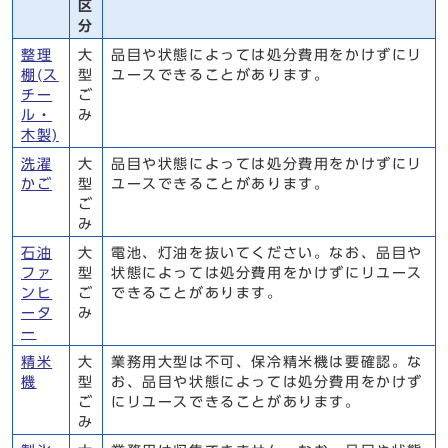
区
分
整理
大
品目や状態によっては処分費用をかけずにリ
棚(ス
型
ユースできることがあります。
チー
ご
ル・
み
木製)
洗濯
大
品目や状態によっては処分費用をかけずにリ
かご
型
ユースできることがあります。
ご
み
石油
大
電池、灯油を抜いてください。なお、品目や
ファ
型
状態によっては処分費用をかけずにリユース
ンヒ
ご
できることがあります。
ータ
み
ー
精米
大
業務用大型は不可、保冷精米機は要確認。な
機
型
お、品目や状態によっては処分費用をかけず
ご
にリユースできることがあります。
み