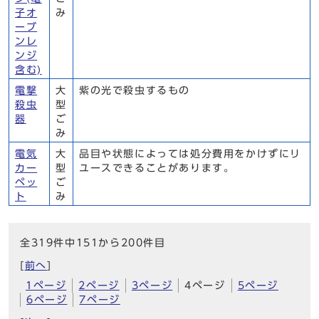
子オ
み
ーブ
ンレ
ンジ
含む)
電撃
大
紫の光で殺虫するもの
殺虫
型
器
ご
み
電気
大
品目や状態によっては処分費用をかけずにリ
カー
型
ユースできることがあります。
ペッ
ご
ト
み
全319件中151から200件目
[
前へ
]
1ページ
2ページ
3ページ
4ページ
5ページ
6ページ
7ページ