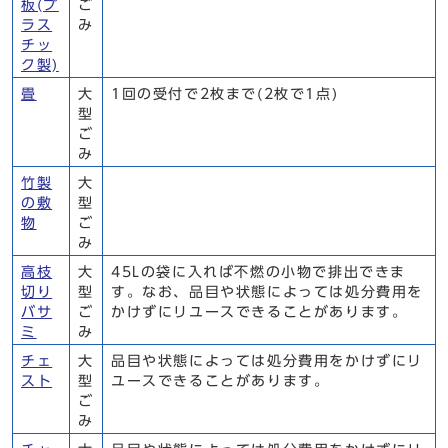
板(プ
ご
ラス
み
チッ
ク製)
畳
大
1回の受付で2枚まで(2枚で1点)
型
ご
み
竹製
大
の敷
型
物
ご
み
高枝
大
45Lの袋に入れば不燃の小物で排出できま
切り
型
す。なお、品目や状態によっては処分費用を
バサ
ご
かけずにリユースできることがあります。
ミ
み
チェ
大
品目や状態によっては処分費用をかけずにリ
スト
型
ユースできることがあります。
ご
み