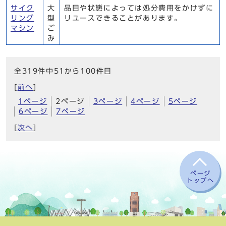
サイク
大
品目や状態によっては処分費用をかけずに
リング
型
リユースできることがあります。
マシン
ご
み
全319件中51から100件目
[
前へ
]
1ページ
2ページ
3ページ
4ページ
5ページ
6ページ
7ページ
[
次へ
]
ページ
トップへ