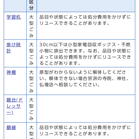
区
分
学習机
大
品目や状態によっては処分費用をかけずに
型
リユースできることがあります。
ご
み
掛け時
大
30cm以下は小型家電回収ボックス・不燃
計
型
小物に排出できます。なお、品目や状態に
ご
よっては処分費用をかけずにリユースでき
み
ることがあります。
神棚
大
原型がわからないように解体してくださ
型
い。解体できない場合宗派の寺院、神社、
ご
仏壇店へ相談してください。
み
鏡台(ド
大
レッサ
型
ー)
ご
み
額縁
大
品目や状態によっては処分費用をかけずに
型
リユースできることがあります。