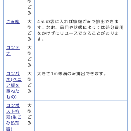
型
ご
み
ごみ箱
大
45Lの袋に入れば家庭ごみで排出できま
型
す。なお、品目や状態によっては処分費用
ご
をかけずにリユースできることがありま
み
す。
コンテ
大
ナ
型
ご
み
コンパ
大
大きさ1m未満のみ排出できます。
ネ(ベニ
型
ア板を
ご
重ねた
み
もの)
コンポ
大
スト容
型
器(生ご
ご
み処理
み
器)