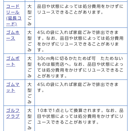
コード
大
品目や状態によっては処分費用をかけずに
リール
型
リユースできることがあります。
(延長コ
ご
ード)
み
ゴムホ
大
45Lの袋に入れば家庭ごみで排出できま
ース
型
す。なお、品目や状態によっては処分費用
ご
をかけずにリユースできることがありま
み
す。
ゴムボ
大
30cm角に切るかたためば可 たためない
ート
型
ものは販売店へ。なお、品目や状態によっ
ご
ては処分費用をかけずにリユースできるこ
み
とがあります。
ゴムマ
大
45Lの袋に入れば家庭ごみで排出できま
ット
型
す。
ご
み
ゴルフ
大
10本で1点として換算されます。なお、品
クラブ
型
目や状態によっては処分費用をかけずにリ
ご
ユースできることがあります。
み