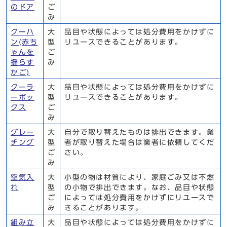
のドア
ご
み
クーハ
大
品目や状態によっては処分費用をかけずに
ン(赤ち
型
リユースできることがあります。
ゃんを
ご
揺らす
み
かご)
クーラ
大
品目や状態によっては処分費用をかけずに
ーボッ
型
リユースできることがあります。
クス
ご
み
グレー
大
自分で取り替えたものは排出できます。業
チング
型
者が取り替えた場合は業者に依頼してくだ
ご
さい。
み
空気入
大
小型の物は材質により、家庭ごみ又は不燃
れ
型
の小物で排出できます。なお、品目や状態
ご
によっては処分費用をかけずにリユースで
み
きることがあります。
組み立
大
品目や状態によっては処分費用をかけずに