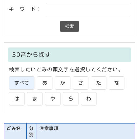
キーワード：
検索
50音から探す
検索したいごみの頭文字を選択してください。
すべて
あ
か
さ
た
な
は
ま
や
ら
わ
ごみ名
分
注意事項
別