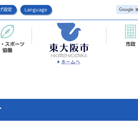
げ設定
Language
・スポーツ
市政
協働
ホームへ
ナ