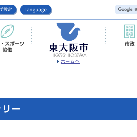
げ設定
Language
・スポーツ
市政
協働
ホームへ
ャリー