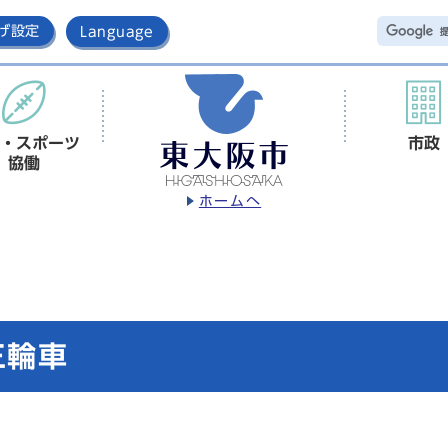
げ設定
Language
・スポーツ
市政
協働
ホームへ
三輪車