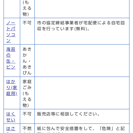
(も
える
物)
ノー
不可
市の協定締結事業者が宅配便による自宅回
トパ
収を行っています(無料)。
ソコ
ン
海苔
あき
の
か
缶・
ん・
ビン
あき
びん
はか
家庭
り(家
ごみ
庭用)
(も
える
物)
はく
不可
販売店等に相談してください。
せい
はさ
不燃
紙に包んで安全措置をして、「危険」と記