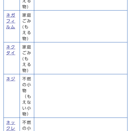
える
物)
ネガ
家庭
フィ
ごみ
ルム
(も
える
物)
ネク
家庭
タイ
ごみ
(も
える
物)
ネジ
不燃
の小
物
（も
えな
い小
物）
ネッ
不燃
クレ
の小