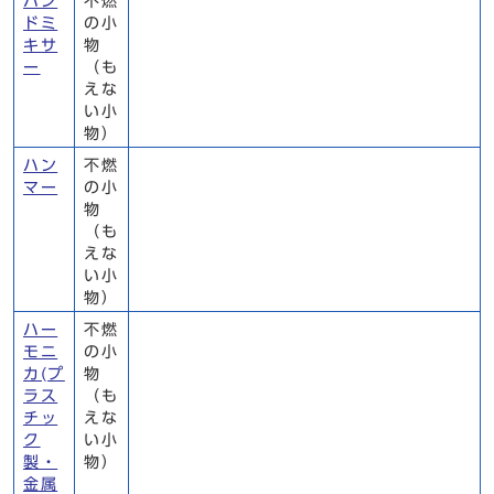
ハン
不燃
ドミ
の小
キサ
物
ー
（も
えな
い小
物）
ハン
不燃
マー
の小
物
（も
えな
い小
物）
ハー
不燃
モニ
の小
カ(プ
物
ラス
（も
チッ
えな
ク
い小
製・
物）
金属