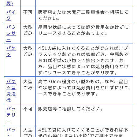
製)
バイ
不可
販売店または大阪府二輪車協会へ相談して
ク
ください。
バウ
大型
品目や状態によっては処分費用をかけずに
ンサ
ごみ
リユースできることがあります。
ー
バケ
大型
45Lの袋に入れくくることができれば、プ
ツ
ごみ
ラスチック製であれば家庭ごみ、金属製で
あれば不燃の小物でご排出できます。な
お、品目や状態によっては処分費用をかけ
ずにリユースできることがあります。
バケ
大型
高さ30cm程度の小型のもの。なお、品目
ツ型
ごみ
や状態によっては処分費用をかけずにリユ
洗濯
ースできることがあります。
機
バッ
不可
販売店等に相談してください。
テリ
ー
バッ
大型
45Lの袋に入れてくくることができれば不
ト
ごみ
燃の小物(もえない小物)でご排出できま