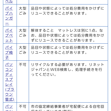
ベル
パイ
大型
品目や状態によっては処分費用をかけずに
プハ
ごみ
リユースできることがあります。
ンガ
ー
パイ
大型
解体すること マットレスは別に1点。な
プベ
ごみ
お、品目や状態によっては処分費用をかけ
ット
ずにリユースできることがあります。
パイ
大型
品目や状態によっては処分費用をかけずに
プ椅
ごみ
リユースできることがあります。
子
パソ
不可
リサイクルする必要があります。リネット
コン
ジャパンとWEB検索し、処理手続きを行
ディ
ってください。
スプ
レイ
(ブラ
ウン
管式)
パソ
不可
市の協定締結事業者が宅配便による自宅回