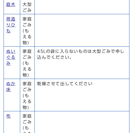
庭木
大型
ごみ
荷造
家庭
りひ
ごみ
も
(も
える
物)
ぬい
家庭
45Lの袋に入らないものは大型ごみで申し
ぐる
ごみ
込んでください。
み
(も
える
物)
ぬか
家庭
乾燥させて出してください
床
ごみ
(も
える
物)
布
家庭
ごみ
(も