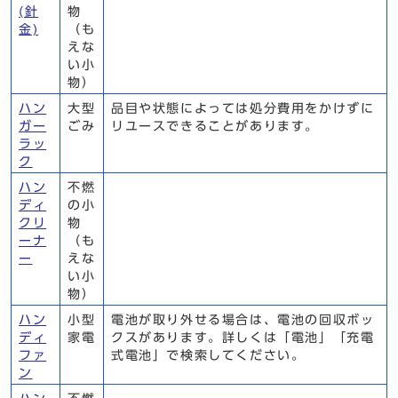
(針
物
金)
（も
えな
い小
物）
ハン
大型
品目や状態によっては処分費用をかけずに
ガー
ごみ
リユースできることがあります。
ラッ
ク
ハン
不燃
ディ
の小
クリ
物
ーナ
（も
ー
えな
い小
物）
ハン
小型
電池が取り外せる場合は、電池の回収ボッ
ディ
家電
クスがあります。詳しくは「電池」「充電
ファ
式電池」で検索してください。
ン