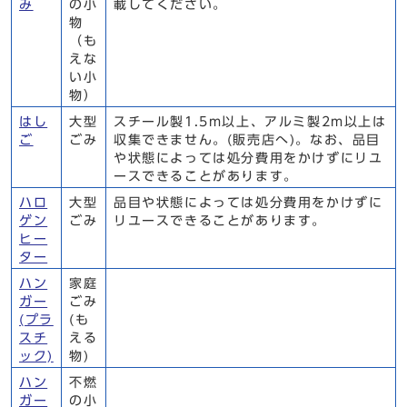
み
の小
載してください。
物
（も
えな
い小
物）
はし
大型
スチール製1.5m以上、アルミ製2m以上は
ご
ごみ
収集できません。(販売店へ)。なお、品目
や状態によっては処分費用をかけずにリユ
ースできることがあります。
ハロ
大型
品目や状態によっては処分費用をかけずに
ゲン
ごみ
リユースできることがあります。
ヒー
ター
ハン
家庭
ガー
ごみ
(プラ
(も
スチ
える
ック)
物)
ハン
不燃
ガー
の小