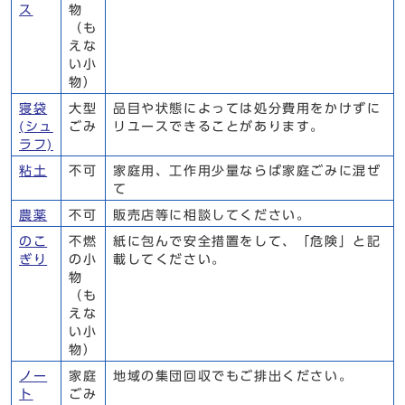
ス
物
（も
えな
い小
物）
寝袋
大型
品目や状態によっては処分費用をかけずに
(シュ
ごみ
リユースできることがあります。
ラフ)
粘土
不可
家庭用、工作用少量ならば家庭ごみに混ぜ
て
農薬
不可
販売店等に相談してください。
のこ
不燃
紙に包んで安全措置をして、「危険」と記
ぎり
の小
載してください。
物
（も
えな
い小
物）
ノー
家庭
地域の集団回収でもご排出ください。
ト
ごみ