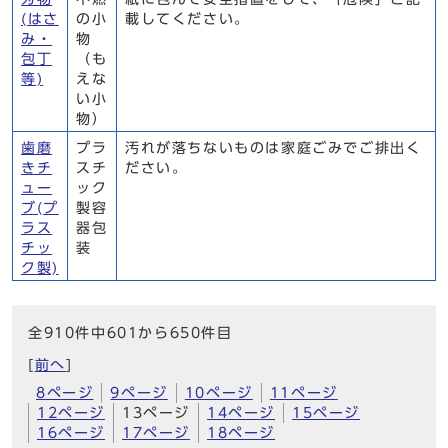
(はさ
の小
載してください。
み・
物
包丁
（も
等)
えな
い小
物）
歯磨
プラ
汚れが落ちないものは家庭ごみでご排出く
きチ
スチ
ださい。
ュー
ック
ブ(プ
製容
ラス
器包
チッ
装
ク製)
全910件中601から650件目
[
前へ
]
8ページ
9ページ
10ページ
11ページ
12ページ
13ページ
14ページ
15ページ
16ページ
17ページ
18ページ