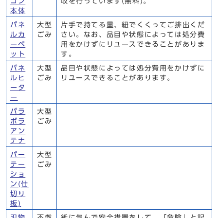
コン
収を行っています(無料)。
本体
パネ
大型
片手で持てる量、紐でくくってご排出くだ
ルカ
ごみ
さい。なお、品目や状態によっては処分費
ーペ
用をかけずにリユースできることがありま
ット
す。
パネ
大型
品目や状態によっては処分費用をかけずに
ルヒ
ごみ
リユースできることがあります。
ータ
ー
パラ
大型
ボラ
ごみ
アン
テナ
パー
大型
テー
ごみ
ショ
ン(仕
切り
板)
刃物
不燃
紙に包んで安全措置をして、「危険」と記