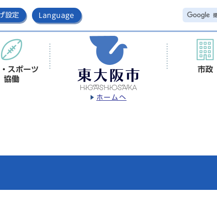
げ設定
Language
・スポーツ
市政
協働
ホームへ