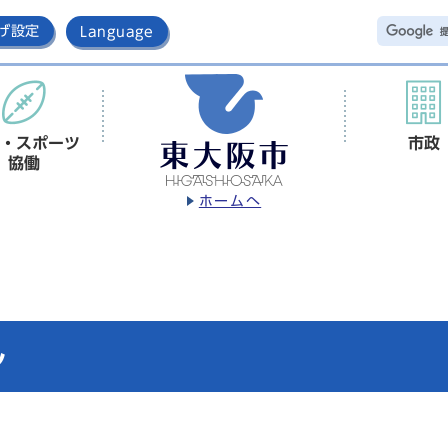
げ設定
Language
・スポーツ
市政
協働
ホームへ
ル