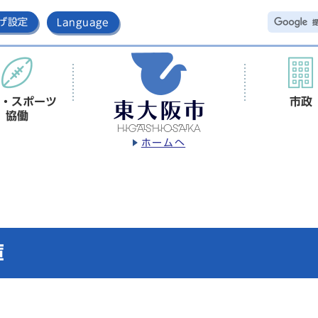
げ設定
Language
・スポーツ
市政
協働
ホームへ
庫