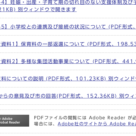
料4】妊娠・出産・子育て期の切れ目のない支援体制及び子
.21KB) 別ウィンドウで開きます
5】小学校との連携及び接続の状況について (PDF形式、3
資料1】保育料の一部返還について (PDF形式、198.5
資料2】多様な集団活動事業について (PDF形式、441.
料についての説明 (PDF形式、101.23KB) 別ウィン
らの意見及び市の回答(PDF形式、152.36KB) 別ウィン
PDFファイルの閲覧には Adobe Reade
場合には、
Adobe社のサイトから Adobe R