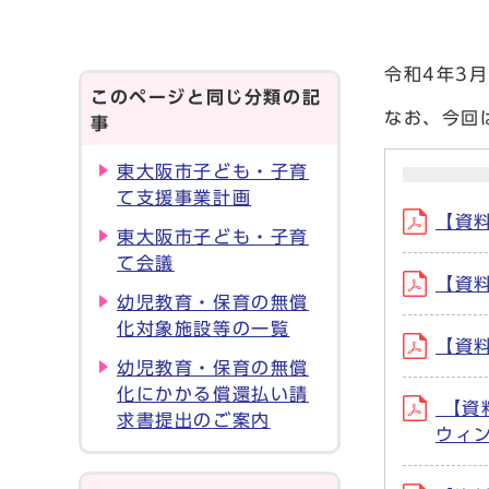
令和4年3
このページと同じ分類の記
なお、今回
事
東大阪市子ども・子育
て支援事業計画
【資料
東大阪市子ども・子育
て会議
【資料
幼児教育・保育の無償
化対象施設等の一覧
【資料
幼児教育・保育の無償
化にかかる償還払い請
【資料
求書提出のご案内
ウィ