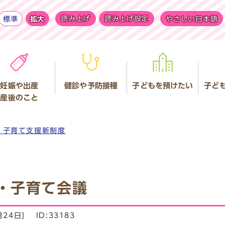
標準
拡大
読み上げ
読み上げ設定
やさしい日本語
妊娠や出産
健診や予防接種
子どもを預けたい
子ど
産後のこと
・子育て支援新制度
・子育て会議
月24日]
ID:33183