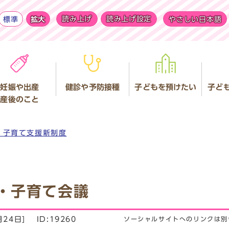
標準
拡大
読み上げ
読み上げ設定
やさしい日本語
妊娠や出産
健診や予防接種
子どもを預けたい
子ど
産後のこと
・子育て支援新制度
・子育て会議
月24日]
ID:19260
ソーシャルサイトへのリンクは別