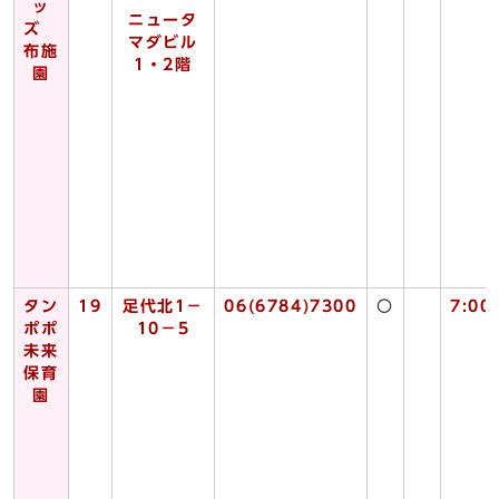
ッ
ニュータ
ズ
マダビル
布施
1・2階
園
タン
19
足代北1－
06(6784)7300
〇
7:00
ポポ
10－5
未来
保育
園