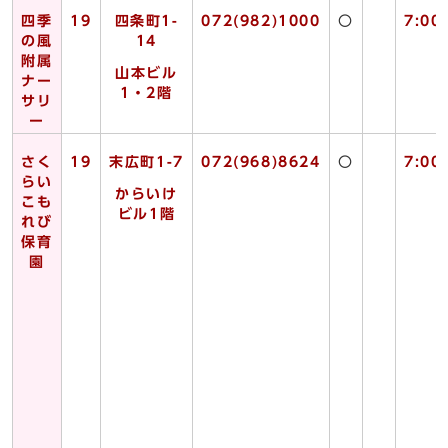
四季
19
四条町1-
072(982)1000
〇
7:00
の風
14
附属
山本ビル
ナー
1・2階
サリ
ー
さく
19
末広町1-7
072(968)8624
〇
7:00
らい
からいけ
こも
ビル1階
れび
保育
園