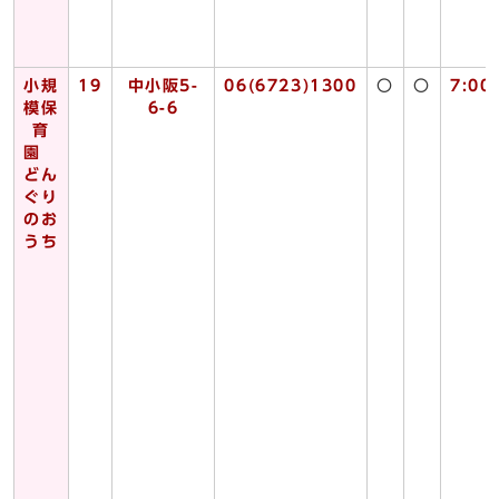
小規
19
中小阪5-
06(6723)1300
〇
〇
7:00
模保
6-6
育
園
どん
ぐり
のお
うち