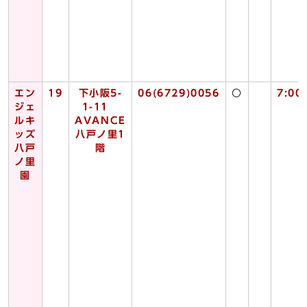
エン
19
下小阪5-
06(6729)0056
〇
7:00
ジェ
1-11
ルキ
AVANCE
ッズ
八戸ノ里1
八戸
階
ノ里
園