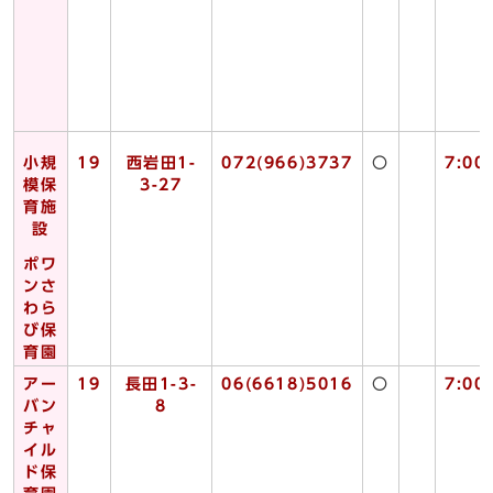
小規
19
西岩田1-
072(966)3737
〇
7:00
模保
3-27
育施
設
ポワ
ンさ
わら
び保
育園
アー
19
長田1-3-
06(6618)5016
〇
7:00
バン
8
チャ
イル
ド保