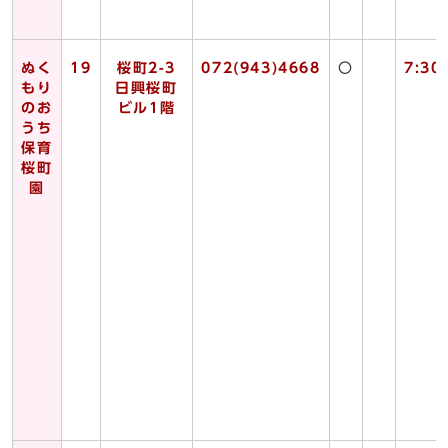
ぬく
19
桜町2-3
072(943)4668
〇
7:30
もり
日興桜町
のお
ビル1階
うち
保育
桜町
園