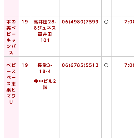
木の
19
高井田28-
06(4980)7599
〇
7:00
実ベ
8ジュネス
ビー
高井田
キャ
101
ンパ
ス
ベビ
19
長堂3-
06(6785)5512
〇
7:00
ース
18-4
ペー
今中ビル2
ス恵
階
果ヒ
マワ
リ