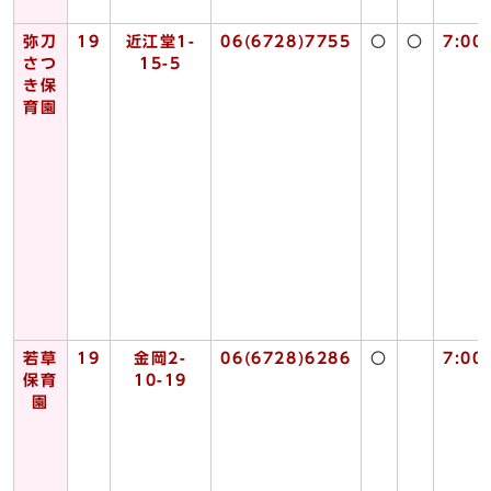
弥刀
19
近江堂1-
06(6728)7755
〇
〇
7:00
さつ
15-5
き保
育園
若草
19
金岡2-
06(6728)6286
〇
7:00
保育
10-19
園