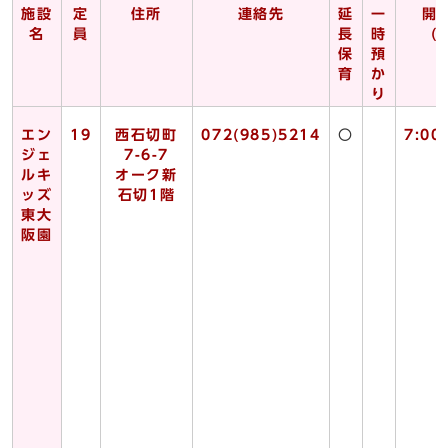
施設
定
住所
連絡先
延
一
開
名
員
長
時
(
保
預
育
か
り
エン
19
西石切町
072(985)5214
〇
7:00
ジェ
7-6-7
ルキ
オーク新
ッズ
石切1階
東大
阪園