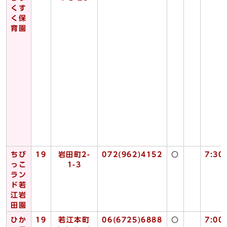
くす
く保
育園
ちび
19
岩田町2-
072(962)4152
〇
7:30
っこ
1-3
ラン
ド若
江岩
田園
ひか
19
若江本町
06(6725)6888
〇
7:00