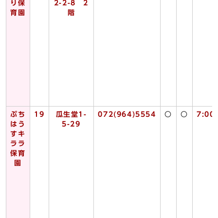
り保
2-2-8 2
育園
階
ぷち
19
瓜生堂1-
072(964)5554
〇
〇
7:00
はう
5-29
すキ
ララ
保育
園