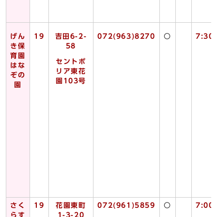
げん
19
吉田6-2-
072(963)8270
〇
7:30
き保
58
育園
セントポ
はな
リア東花
ぞの
園103号
園
さく
19
花園東町
072(961)5859
〇
7:00
らす
1-3-20