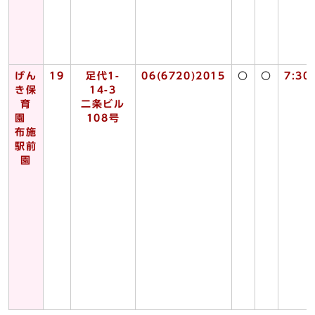
げん
19
足代1-
06(6720)2015
〇
〇
7:30
き保
14-3
育
二条ビル
園
108号
布施
駅前
園