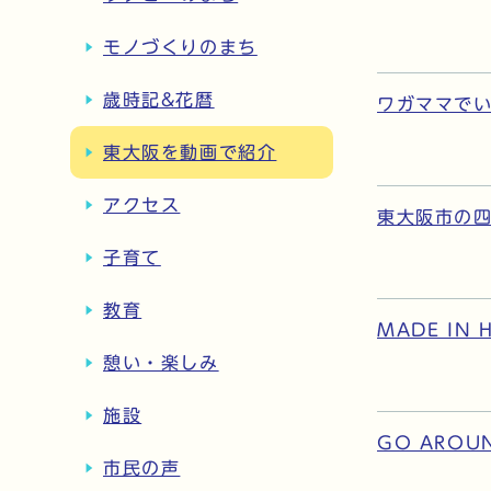
モノづくりのまち
歳時記&花暦
ワガママで
東大阪を動画で紹介
アクセス
東大阪市の
子育て
教育
MADE IN 
憩い・楽しみ
施設
GO AROUND
市民の声