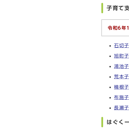
子育て
令和6年
石切子
旭町子
鴻池
荒本
楠根子
布施子
長瀬
はぐく