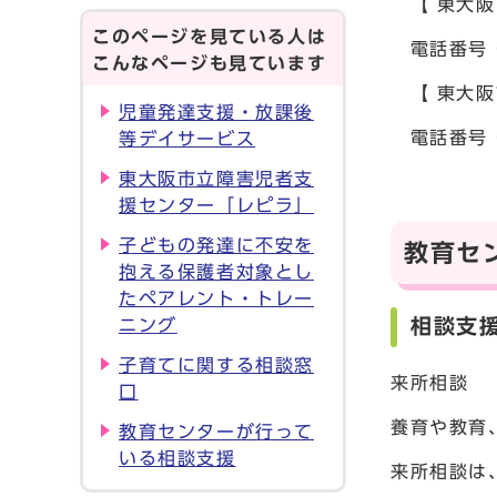
【 東大阪
このページを見ている人は
電話番号 0
こんなページも見ています
【 東大阪
児童発達支援・放課後
電話番号 0
等デイサービス
東大阪市立障害児者支
援センター「レピラ」
子どもの発達に不安を
教育セ
抱える保護者対象とし
たペアレント・トレー
相談支
ニング
子育てに関する相談窓
来所相談
口
養育や教育
教育センターが行って
いる相談支援
来所相談は