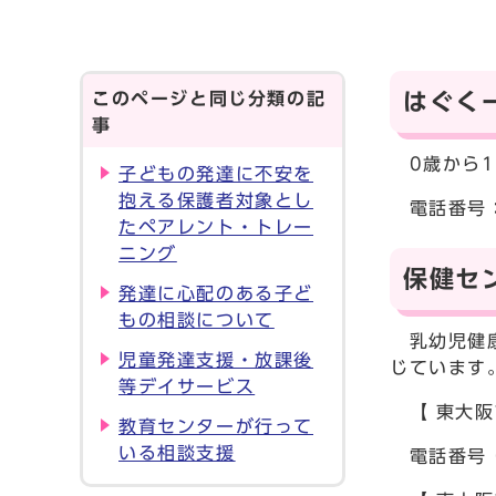
このページと同じ分類の記
はぐく
事
0歳から1
子どもの発達に不安を
抱える保護者対象とし
電話番号：0
たペアレント・トレー
ニング
保健セ
発達に心配のある子ど
もの相談について
乳幼児健康
児童発達支援・放課後
じています
等デイサービス
【 東大阪
教育センターが行って
いる相談支援
電話番号 0