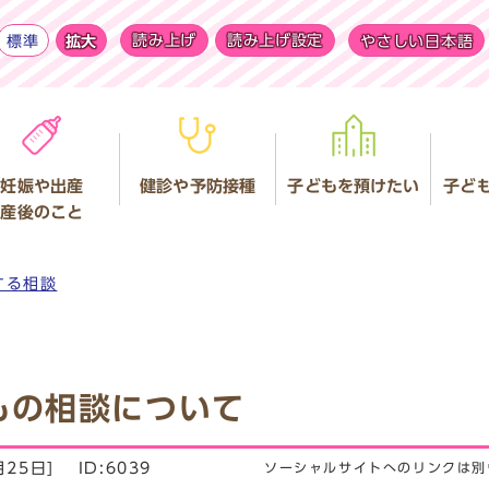
標準
拡大
読み上げ
読み上げ設定
やさしい日本語
妊娠や出産
健診や予防接種
子どもを預けたい
子ど
産後のこと
する相談
もの相談について
月25日]
ID:6039
ソーシャルサイトへのリンクは別