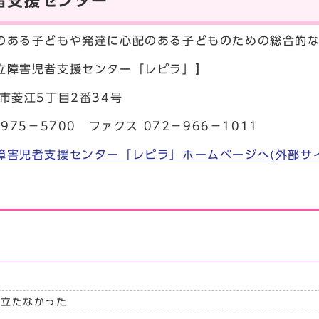
者支援センター
のある子どもや発達に心配のある子どものための総合的
立障害児者支援センター「レピラ」】
市菱江5丁目2番34号
－975－5700 ファクス 072－966－1011
障害児者支援センター「レピラ」ホームページへ(外部サ
に立たなかった