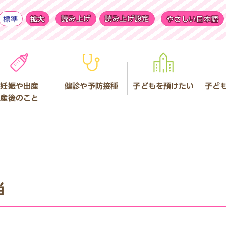
標準
拡大
読み上げ
読み上げ設定
やさしい日本語
妊娠や出産
健診や予防接種
子どもを預けたい
子ど
産後のこと
当