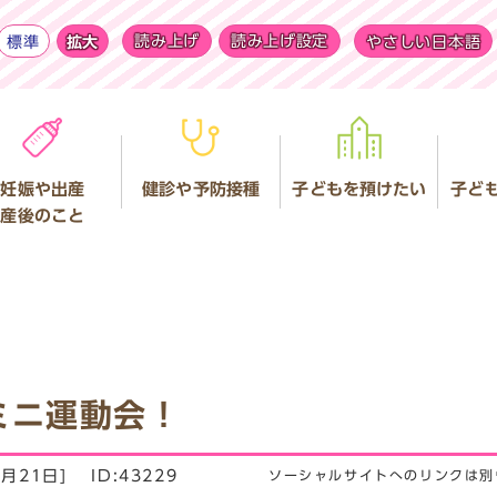
標準
拡大
読み上げ
読み上げ設定
やさしい日本語
妊娠や出産
健診や予防接種
子どもを預けたい
子ど
産後のこと
ミニ運動会！
月21日]
ID:43229
ソーシャルサイトへのリンクは別