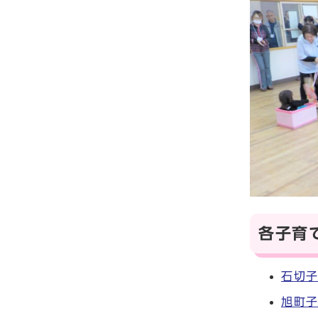
各子育
石切子
旭町子