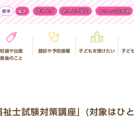
標準
拡大
読み上げ
読み上げ設定
やさしい日本語
妊娠や出産
健診や予防接種
子どもを預けたい
子ど
産後のこと
福祉士試験対策講座」(対象はひと