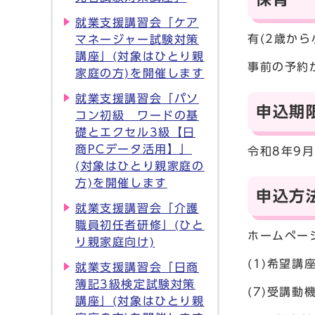
就業支援講習会「ケア
有(2歳か
マネージャー試験対策
講座」(対象はひとり親
事前の予約
家庭の方)を開催します
就業支援講習会「パソ
申込期
コン初級 ワードの基
礎とエクセル3級【日
商PCデータ活用】」
令和8年9月
(対象はひとり親家庭の
方)を開催します
申込方
就業支援講習会「介護
職員初任者研修」(ひと
ホームペー
り親家庭向け)
(1)希望講座
就業支援講習会「日商
簿記3級検定試験対策
(7)受講動
講座」(対象はひとり親