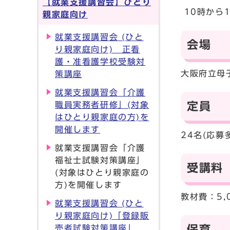
【就業支援講習会】ひとり
10時から
親家庭向け
就業支援講習会 (ひと
会場
り親家庭向け) 正看
護・准看護学校受験対
大阪府立母
策講座
就業支援講習会「介護
職員実務者研修」(対象
定員
はひとり親家庭の方)を
開催します
24名(応
就業支援講習会「介護
福祉士試験対策講座」
受講料
(対象はひとり親家庭の
方)を開催します
教材費：5,
就業支援講習会 (ひと
り親家庭向け)「登録販
売者試験対策講座」
保育