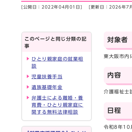
[公開日：2022年04月01日]
[更新日：2026年7
このページと同じ分類の記
対象者
事
東大阪市内
ひとり親家庭の就業相
談
内容
児童扶養手当
遺族基礎年金
介護福祉士
弁護士による離婚・養
育費・ひとり親家庭に
日程
関する無料法律相談
令和8年10