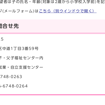
育希望者は子の氏名・年齢(対象は2歳から小学校入学前)
ジ(メールフォーム)は
こちら
（別ウインドウで開く）
問合せ先
25
区中道1丁目3番59号
子・父子福祉センター内
就業・自立支援センター
748-0263
-6748-0264