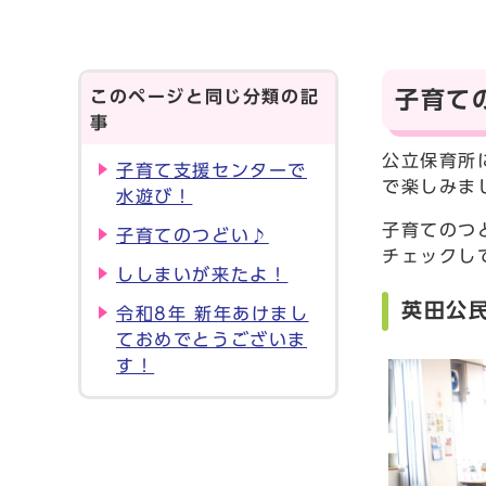
このページと同じ分類の記
子育て
事
公立保育所
子育て支援センターで
で楽しみま
水遊び！
子育てのつ
子育てのつどい♪
チェックし
ししまいが来たよ！
英田公
令和8年 新年あけまし
ておめでとうございま
す！