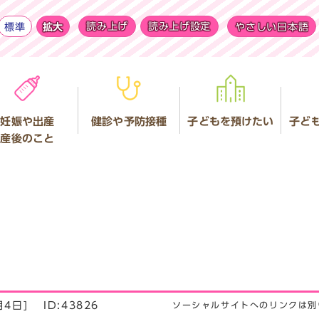
標準
拡大
読み上げ
読み上げ設定
やさしい日本語
妊娠や出産
健診や予防接種
子どもを預けたい
子ど
産後のこと
月4日]
ID:43826
ソーシャルサイトへのリンクは別