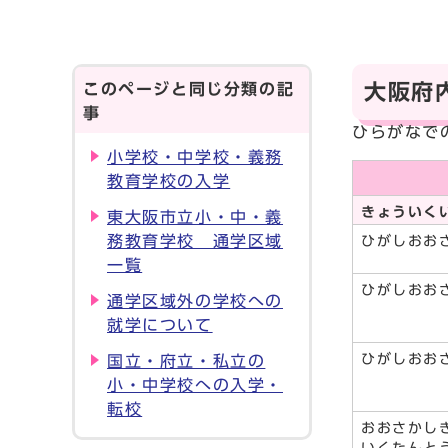
このページと同じ分類の記
大阪府
事
ひらがなで
小学校・中学校・義務
教育学校の入学
きょういく
東大阪市立小・中・義
務教育学校 通学区域
ひがしおお
一覧
ひがしおお
通学区域外の学校への
就学について
ひがしおお
国立・府立・私立の
小・中学校への入学・
転校
おおさかし