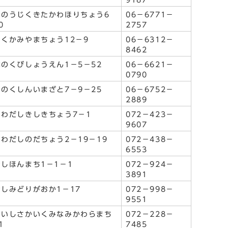
9187
んのうじくきたかわほりちょう6
06－6771－
0
2757
たくかみやまちょう12－9
06－6312－
8462
のくびしょうえん1－5－52
06－6621－
0790
のくしんいまざと7－9－25
06－6752－
2889
しわだしきしきちょう7－1
072－423－
9607
わだしのだちょう2－19－19
072－438－
6553
しほんまち1－1－1
072－924－
3891
しみどりがおか1－17
072－998－
9551
かいしさかいくみなみかわらまち
072－228－
1
7485