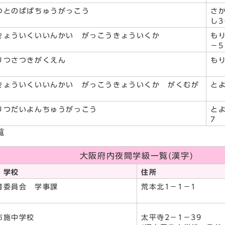
つとのばばちゅうがっこう
さ
し3
きょういくいいんかい がっこうきょういくか
も
－5
りつさつきがくえん
もり
きょういくいいんかい がっこうきょういくか がくむが
と
りつだいよんちゅうがっこう
と
7
覧
大阪府内夜間学級一覧(漢字)
・学校
住所
育委員会 学事課
荒本北1－1－1
布施中学校
太平寺2－1－39