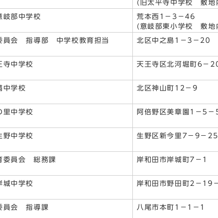
(旧太平寺中学校 敷地
意岐部中学校
荒本西1－3－46
(意岐部東小学校 敷地
委員会 指導部 中学校教育担当
北区中之島1－3－20
王寺中学校
天王寺区北河堀町6－2
満中学校
北区神山町12－9
の里中学校
阿倍野区美章園1－5－
生野中学校
生野区新今里7－9－2
育委員会 総務課
岸和田市岸城町7－1
岸城中学校
岸和田市野田町2－19－
委員会 指導課
八尾市本町1－1－1