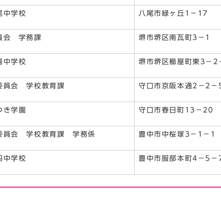
尾中学校
八尾市緑ヶ丘1－17
員会 学務課
堺市堺区南瓦町3－1
場中学校
堺市堺区櫛屋町東3－2
委員会 学校教育課
守口市京阪本通2－2－
つき学園
守口市春日町13－20
委員会 学校教育課 学務係
豊中市中桜塚3－1－1
四中学校
豊中市服部本町4－5－