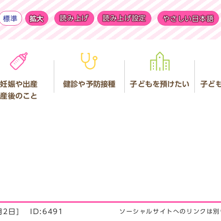
標準
拡大
読み上げ
読み上げ設定
やさしい日本語
妊娠や出産
健診や予防接種
子どもを預けたい
子ど
産後のこと
月2日]
ID:6491
ソーシャルサイトへのリンクは別