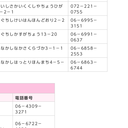
かいしさかいくくしやちょうひが
072－221－
－2－1
0755
りぐちしけいはんほんどおり2－2
06－6995－
3151
ぐちしかすがちょう13－20
06－6991－
0637
よなかしなかさくらづか3－1－1
06－6858－
2553
よなかしはっとりほんまち4－5－
06－6863－
6744
電話番号
06－4309－
3271
06－6722－