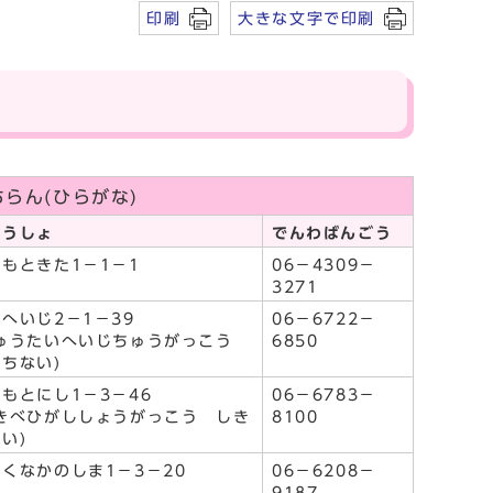
印刷
大きな文字で印刷
らん(ひらがな)
ゅうしょ
でんわばんごう
もときた1－1－1
06－4309－
3271
へいじ2－1－39
06－6722－
きゅうたいへいじちゅうがっこう
6850
ちない)
もとにし1－3－46
06－6783－
おきべひがししょうがっこう しき
8100
い)
くなかのしま1－3－20
06－6208－