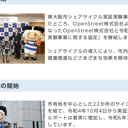
東大阪市シェアサイクル実証実験
たところ、OpenStreet株式
なったOpenStreet株式会社と
実験事業に関する協定」を締結し
シェアサイクルの導入により、市
健康増進などさまざまな効果を期
験の開始
市有地を中心とした22か所のサイ
を経て、令和4年10月4日から実
ルポートは着実に増加し、令和6年
しています。