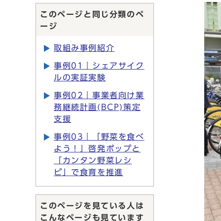
このページと同じ分類のペ
ージ
取組み事例紹介
事例01｜シェアサイク
ルの実証実験
事例02｜事業者向け業
務継続計画(BCP)策定
支援
事例03｜「野菜を食べ
よう！」啓発ポップと
「カンタン野菜レシ
ピ」で食育を推進
このページを見ている人は
こんなページも見ています