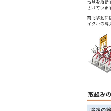
地域を縦断
されていま
南北移動に
イクルの導
取組み
協定の