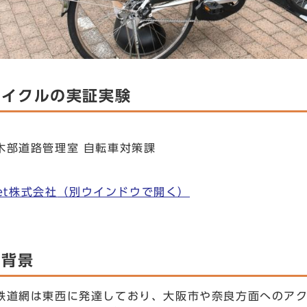
サイクルの実証実験
木部道路管理室 自転車対策課
eet株式会社
（別ウインドウで開く）
の背景
鉄道網は東西に発達しており、大阪市や奈良方面へのア