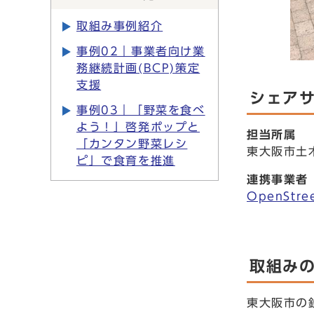
取組み事例紹介
事例02｜事業者向け業
務継続計画(BCP)策定
支援
シェア
事例03｜「野菜を食べ
よう！」啓発ポップと
担当所属
「カンタン野菜レシ
東大阪市土
ピ」で食育を推進
連携事業者
OpenStr
取組み
東大阪市の