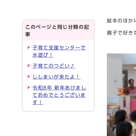
絵本のほか
このページと同じ分類の記
親子で好き
事
子育て支援センターで
水遊び！
子育てのつどい♪
ししまいが来たよ！
令和8年 新年あけまし
ておめでとうございま
す！