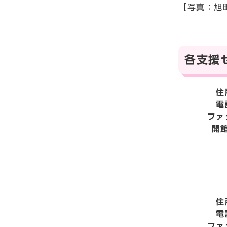
【写真：旭
各支援
住
電
ファ
開
住
電
ファ