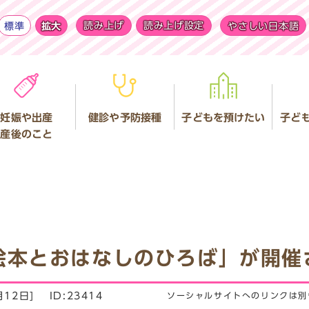
標準
拡大
読み上げ
読み上げ設定
やさしい日本語
妊娠や出産
健診や予防接種
子どもを預けたい
子ど
産後のこと
絵本とおはなしのひろば」が開催
月12日]
ID:23414
ソーシャルサイトへのリンクは別