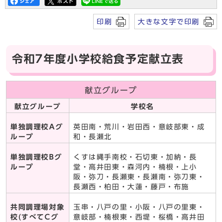
印刷
大きな文字で印刷
令和7年度小学校給食予定献立表
献立グループ
献立グループ
学校名
単独調理校Aグ
英田南・荒川・岩田西・意岐部東・成
ループ
和・長瀬北
単独調理校Bグ
くすは縄手南校・石切東・加納・長
ループ
堂・高井田東・森河内・楠根・上小
阪・弥刀・長瀬東・長瀬南・弥刀東・
長瀬西・柏田・大蓮・藤戸・布施
共同調理場対象
玉串・八戸の里・小阪・八戸の里東・
校(すべてCグ
意岐部・楠根東・西堤・桜橋・高井田