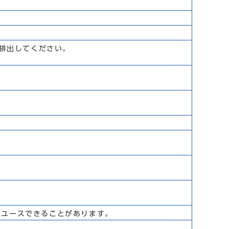
で排出してください。
。
。
リユースできることがあります。
。