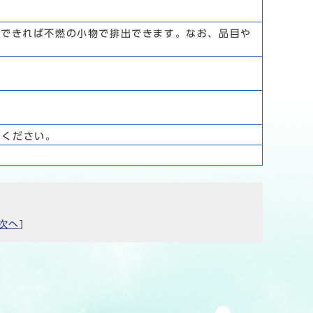
ができれば不燃の小物で排出できます。なお、品目や
。
てください。
次へ
]