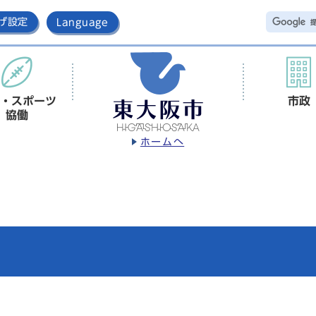
げ設定
Language
・スポーツ
市政
協働
ホームへ