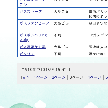
ブル
ガスストーブ
大型ごみ
電池が入っ
状態によっ
ガスファンヒータ
大型ごみ
品目や状態
ー
ガスボンベ(LPガ
不可
LPガスボ
ス等)
ガス湯沸かし器
大型ごみ
電池は抜い
ガソリン
不可
販売店等に
全910件中101から150件目
[
前へ
]
1ページ
2ページ
3ページ
4ページ