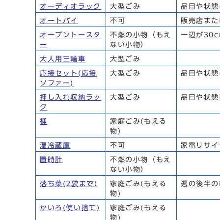
オーディオラック
大型ごみ
品目や状態
オートバイ
不可
販売店また
オーブントースタ
不燃の小物（もえ
一辺が30
ー
ない小物）
大人用三輪車
大型ごみ
応接セット(応接
大型ごみ
品目や状態
ソファー)
押し入れ収納ラッ
大型ごみ
品目や状態
ク
桶
家庭ごみ(もえる
物)
温冷蔵庫
不可
家電リサイ
置時計
不燃の小物（もえ
ない小物）
落ち葉(2袋まで)
家庭ごみ(もえる
週の後半の
物)
かいろ(使い捨て)
家庭ごみ(もえる
物)