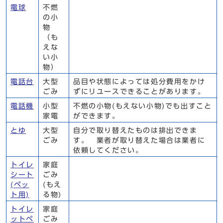
電球
不燃
の小
物
（も
えな
い小
物）
電話台
大型
品目や状態によっては処分費用をかけ
ごみ
ずにリユースできることがあります。
電話機
小型
不燃の小物(もえない小物)でも出すこと
家電
ができます。
とゆ
大型
自分で取り替えたものは排出できま
ごみ
す。 業者が取り替えた場合は業者に
依頼してください。
トイレ
家庭
シート
ごみ
(ペッ
(もえ
ト用)
る物)
トイレ
家庭
ットペ
ごみ