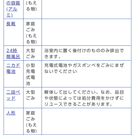
の容器
(もえ
(アル
る物)
ミ)
長靴
家庭
ごみ
(もえ
る物)
24時
大型
浴室内に置く後付けのもののみ排出で
間風呂
ごみ
きます。
ニカド
小型
充電式電池やガスボンベをごみにまぜ
電池
充電
ないでください
式電
池
二段ベ
大型
解体して出してください。なお、品目
ッド
ごみ
や状態によっては処分費用をかけずに
リユースできることがあります。
人形
家庭
ごみ
(もえ
る物)