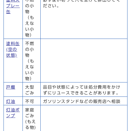
塗料ス
不燃
必ず使い切って穴を空けて排出してく
プレー
の小
ださい。
缶
物
（も
えな
い小
物）
塗料缶
不燃
(空の
の小
状態)
物
（も
えな
い小
物）
戸棚
大型
品目や状態によっては処分費用をかけ
ごみ
ずにリユースできることがあります。
灯油
不可
ガソリンスタンドなどの販売店へ相談
灯油ポ
家庭
ンプ
ごみ
(もえ
る物)