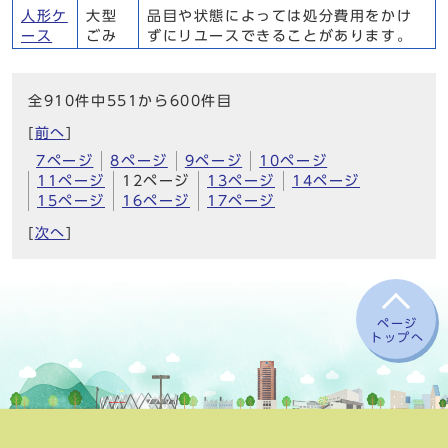
人形ケ
大型
品目や状態によっては処分費用をかけ
ース
ごみ
ずにリユースできることがあります。
全910件中551から600件目
[
前へ
]
7ページ
8ページ
9ページ
10ページ
11ページ
12ページ
13ページ
14ページ
15ページ
16ページ
17ページ
[
次へ
]
ページ
トップへ