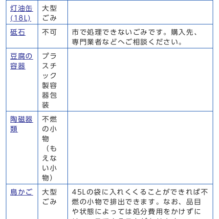
灯油缶
大型
(18L)
ごみ
砥石
不可
市で処理できないごみです。購入先、
専門業者などへご相談ください。
豆腐の
プラ
容器
スチ
ック
製容
器包
装
陶磁器
不燃
類
の小
物
（も
えな
い小
物）
鳥かご
大型
45Lの袋に入れくくることができれば不
ごみ
燃の小物で排出できます。なお、品目
や状態によっては処分費用をかけずに