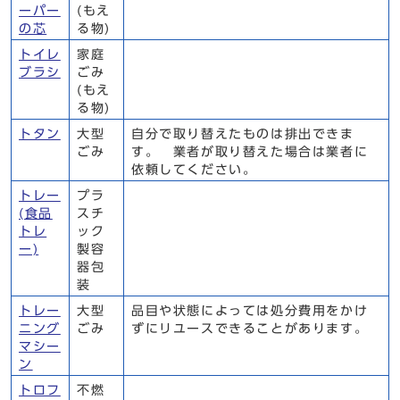
ーパー
(もえ
の芯
る物)
トイレ
家庭
ブラシ
ごみ
(もえ
る物)
トタン
大型
自分で取り替えたものは排出できま
ごみ
す。 業者が取り替えた場合は業者に
依頼してください。
トレー
プラ
(食品
スチ
トレ
ック
ー)
製容
器包
装
トレー
大型
品目や状態によっては処分費用をかけ
ニング
ごみ
ずにリユースできることがあります。
マシー
ン
トロフ
不燃