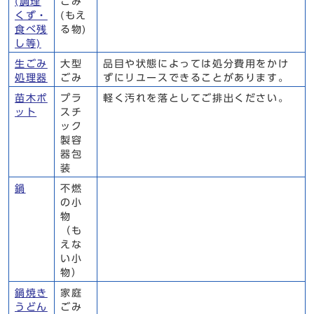
(調理
ごみ
くず・
(もえ
食べ残
る物)
し等)
生ごみ
大型
品目や状態によっては処分費用をかけ
処理器
ごみ
ずにリユースできることがあります。
苗木ポ
プラ
軽く汚れを落としてご排出ください。
ット
スチ
ック
製容
器包
装
鍋
不燃
の小
物
（も
えな
い小
物）
鍋焼き
家庭
うどん
ごみ