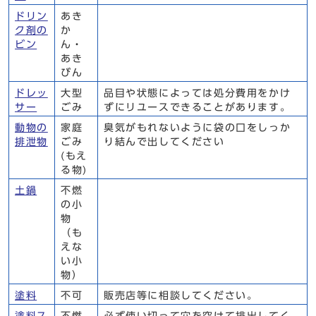
ドリン
あき
ク剤の
か
ビン
ん・
あき
びん
ドレッ
大型
品目や状態によっては処分費用をかけ
サー
ごみ
ずにリユースできることがあります。
動物の
家庭
臭気がもれないように袋の口をしっか
排泄物
ごみ
り結んで出してください
(もえ
る物)
土鍋
不燃
の小
物
（も
えな
い小
物）
塗料
不可
販売店等に相談してください。