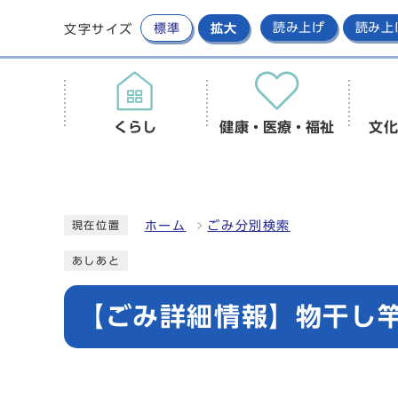
標準
拡大
読み上げ
読み上
文字サイズ
くらし
健康・医療・福祉
文化
ホーム
ごみ分別検索
現在位置
あしあと
【ごみ詳細情報】物干し竿