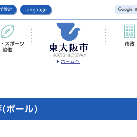
げ設定
Language
・スポーツ
市政
協働
ホームへ
(ポール)