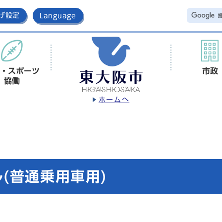
げ設定
Language
・スポーツ
市政
協働
ホームへ
(普通乗用車用)