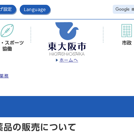
げ設定
Language
・スポーツ
市政
協働
ホームへ
薬務
薬品の販売について